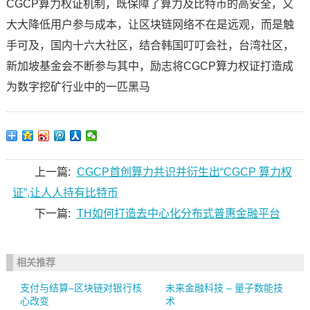
CGCP算力权证机制，既保障了算力及比特币的高安全，又
大大降低用户参与成本，让区块链网络不在是远观，而是触
手可及，国内十六大社区，结合韩国叮叮会社，台湾社区，
新加坡基金会不断参与其中，励志将CGCP算力权证打造成
为数字挖矿行业中的一匹黑马
上一篇:
CGCP首创算力共识并衍生出“CGCP 算力权
证”,让人人持有比特币
下一篇:
TH如何打造去中心化分布式普惠金融平台
相关推荐
支付与结算–区块链对银行核
未来金融科技 – 量子数能技
心改变
术