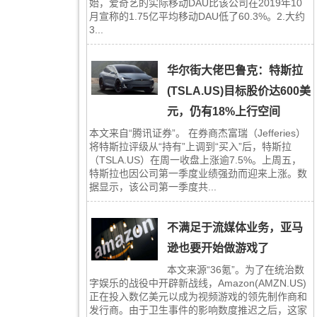
始，爱奇艺的实际移动DAU比该公司在2019年10
月宣称的1.75亿平均移动DAU低了60.3%。2.大约
3...
华尔街大佬巴鲁克：特斯拉
(TSLA.US)目标股价达600美
元，仍有18%上行空间
本文来自“腾讯证券”。 在券商杰富瑞（Jefferies）
将特斯拉评级从“持有”上调到“买入”后，特斯拉
（TSLA.US）在周一收盘上涨逾7.5%。上周五，
特斯拉也因公司第一季度业绩强劲而迎来上涨。数
据显示，该公司第一季度共...
不满足于流媒体业务，亚马
逊也要开始做游戏了
本文来源“36氪”。为了在统治数
字娱乐的战役中开辟新战线，Amazon(AMZN.US)
正在投入数亿美元以成为视频游戏的领先制作商和
发行商。由于卫生事件的影响数度推迟之后，这家