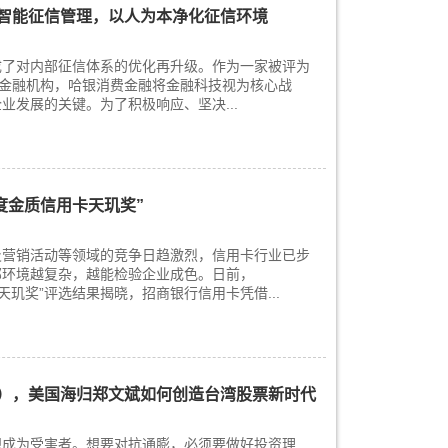
智能征信管理，以人为本净化征信环境
成了对内部征信体系的优化再升级。作为一家被评为
费金融机构，哈银消费金融将金融科技视为核心战
业发展的关键。为了积极响应、坚决...
年度金质信用卡天玑奖”
及营销活动等领域的竞争日趋激烈，信用卡行业已步
部环境越复杂，越能检验企业成色。日前，
业天玑奖”评选结果揭晓，招商银行信用卡凭借...
），美国海归郑文斌如何创造台湾股票新时代
想成为受害者。想要对抗通膨，必须要做好投资理