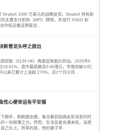
raitsX 1000 万美元的战略投资。StraitsX 持有新
的主要支付机构（MPI）牌照，并发行 XSGD 和
股权合作标志着这两家总...
板块新晋龙头呼之欲出
控股（0139.HK）再度迎来股价异动。2025年5
9.61%，盘中最高触及0.06港元，市值突破10亿
以来已累计上涨超 270%，近2个月公司...
急性心梗幸运有平安福
停下脚步，刷刷朋友圈，每当看到因病返贫消息的时
己的一份绵薄之力。然而，生活总是充满未知，没想
自己头上。所幸的是，他的妻子早...