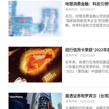
哈银消费金融：科技引领
发布时间：2023/05/31
近日，哈银消费金融公司完
“国家级高新技术企业”的消
略，并将科技助力合规视为企
招行信用卡荣获“2022
发布时间：2022/12/08
近年来，各银行在场景拓展
入存量白热化竞争阶段。外
“2022（第四届）中国银行
盈透证券到罗宾汉（台湾
发布时间：2022/12/05
大通膨时代的来临，谁都不