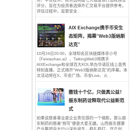
务、平台技术、财务透明度七大维度进行加权综合
评分，旨在为投资者选择外汇交易平台提供参考。
评估过程中，监管安全...
AIX Exchange携手币安生
态矩阵，揭幕“Web3版纳斯
达克”
10月24日20:00，全球知名区块链媒体非小号
（Feixiaohao.ai）、TalkingWeb3将携手
AIXExchange和全球百大KOL举办华语区线上首秀
特别直播，正式揭开“Web3版纳斯达克”的序幕。本
次活动将在X、币安广场、币安Live、火...
撒钱十个亿，只做真公益！
振东制药诠释现代公益新范
式
如果说慈善事业是企业责任感的一个缩影。那么振
东制药的慈善“侧写”便是大爱无疆。山西振东健康
产业集团自太行山深处诞生，稳扎稳打、守正创