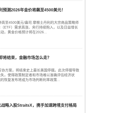
预测2026年金价将飙至4500美元！
冲高至4500美元/盎司 摩根士丹利的大宗商品策略师
（ETF）需求高涨、央行持续购入，以及日益增长
，黄金价格预计将在2026...
摆即将结束，金融市场怎么走？
准妥协方案，将结束史上最长美国停摆。此次停摆导致
缺失，使得政策制定者和市场难以准确评估经济状
的恢复发布将成为市场判断利率政策...
战略入股StraitsX，携手加速跨境支付格局