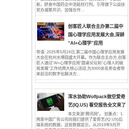
新，跻身中国药企中流砥柱行列。引导旗下公益扶
贫办凝聚共识、加强合作...
创客匠人联合主办第二届中
国心理学应用发展大会,深耕
“AI+心理学”应用
导语: 2025年5月24日,第二届中国心理学应用发展
大会在杭州水博园盛大开幕。作为联合主办方,创客
匠人通过“AI+心理学应用”圆桌论坛和“心理人的破
局发展”工作坊两大核心活动,为3000余名参会者带
来前沿的数字化解决方...
浑水协助Wolfpack做空爱奇
艺(IQ.US) 看空报告全文来了
本文来源“腾讯网”。 划重点：1.
两家中国广告公司向我们提供了爱奇艺(IQ.US)后
端系统的数据，这些数据显示，从2019年9月开