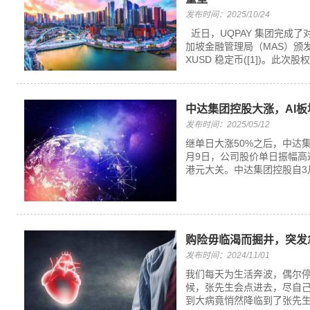
发布时间：2025/10/24
近日，UQPAY 集团完成了对 St
加坡金融管理局（MAS）颁发
XUSD 稳定币([1])。此次
中达集团控股大涨，AI
发布时间：2025/05/12
继单日大涨50%之后，中达集团
月9日，公司股价单日振幅高达1
港元大关。中达集团控股自3月
购险毋临渴而掘井，突发
发布时间：2024/11/01
我们每天为生活奔波，偶尔
候，张先生会点进去，尽自
到大病竟悄然降临到了张先生