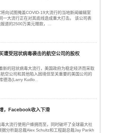
它将向试图掩盖COVID-19大流行的当地新闻编辑室
同一大流行正在对其底线造成重大打击。 该公司表
道的2500万美元赠款，...
买遭受冠状病毒袭击的航空公司的股权
着新的冠状病毒大流行，美国政府为稳定经济而采取
买航空公司和其他陷入困境但至关重要的美国公司的
Larry Kudlo...
，Facebook收入下滑
冠状病毒大流行使用户蜂拥而至，同时破坏了全球最大社
副总裁Alex Schultz和工程副总裁Jay Parikh