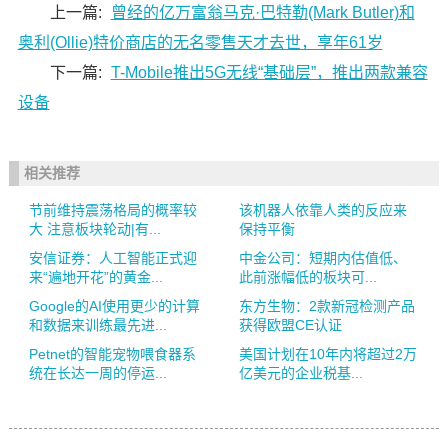
上一篇:
曾经的亿万富翁马克·巴特勒(Mark Butler)和
奥利(Ollie)特价商店的无名零售天才去世，享年61岁
下一篇:
T-Mobile推出5G无线“基础层”，推出两款兼容
设备
相关推荐
节前维持震荡格局的概率较
该机器人依靠人类的反应来
大 注意板块轮动|有...
保持平衡
安信证券：人工智能正式迎
中金公司：短期内估值低、
来“遍地开花”的黄金...
此前涨幅低的板块可...
Google的AI使用更少的计算
东方生物：2款新冠检测产品
和数据来训练最先进...
获得欧盟CE认证
Petnet的智能宠物喂食器系
美国计划在10年内将超过2万
统在长达一周的停运...
亿美元的企业税基...