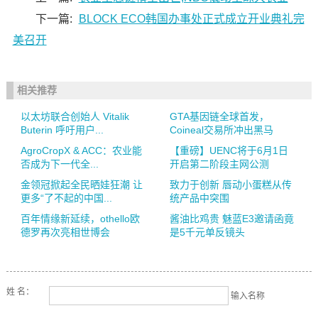
下一篇:
BLOCK ECO韩国办事处正式成立开业典礼完
美召开
相关推荐
以太坊联合创始人 Vitalik
GTA基因链全球首发，
Buterin 呼吁用户...
Coineal交易所冲出黑马
AgroCropX & ACC：农业能
【重磅】UENC将于6月1日
否成为下一代全...
开启第二阶段主网公测
金领冠掀起全民晒娃狂潮 让
致力于创新 唇动小蛋糕从传
更多“了不起的中国...
统产品中突围
百年情缘新延续，othello欧
酱油比鸡贵 魅蓝E3邀请函竟
德罗再次亮相世博会
是5千元单反镜头
姓 名：
输入名称