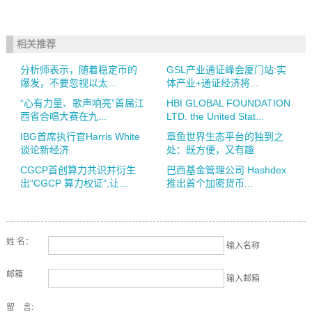
相关推荐
分析师表示，随着稳定币的
GSL产业通证峰会厦门站:实
爆发，不要忽视以太...
体产业+通证经济将...
“心有力量、歌声响亮”首届江
HBI GLOBAL FOUNDATION
西省合唱大赛在九...
LTD. the United Stat...
IBG首席执行官Harris White
章鱼世界生态平台的独到之
谈论新经济
处：既方便，又有趣
CGCP首创算力共识并衍生
巴西基金管理公司 Hashdex
出“CGCP 算力权证”,让...
推出首个加密货币...
姓 名：
输入名称
邮箱
输入邮箱
留 言: