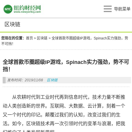
导航菜单
区块链
您现在的位置：
首页
>
区块链
>
全球首款币圈超级IP游戏，Spinach实力强劲，势
不可挡！
全球首款币圈超级IP游戏，Spinach实力强劲，势不可
挡！
发布时间：2019/11/08
区块链
从农耕时代到工业时代再到信息时代，技术力量不断推
动人类创造新的世界。互联网、大数据、云计算，刻着一个
又一个时代的印记。颠覆过我们的认知，改变过我们的生
活。如今，区块链技术再一次引领时代的变革与浪潮，把我