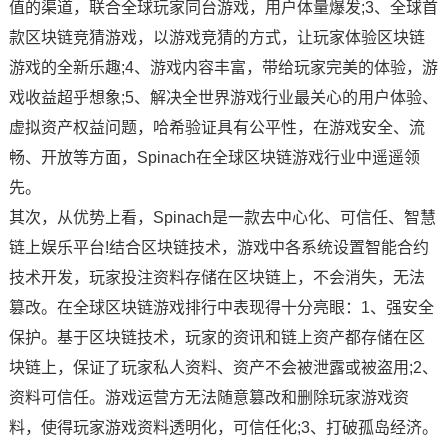
值的渠道，联合全球玩家同台游戏，用户体量爆发;3、全球首
款区块链竞猜游戏，以游戏竞猜的方式，让玩家体验区块链
游戏的全新乐趣;4、游戏内容丰富，带给玩家完美的体验，游
戏收益超乎想象;5、解决全世界游戏行业最关心的用户体验、
虚拟资产权益问题，哈希验证具有公平性，在游戏安全、流
畅、开放等方面，Spinach在全球区块链游戏行业中遥遥领
先。
其次，从优势上看，Spinach是一款去中心化、可信任、智慧
链上娱乐平台!结合区块链技术，游戏中各系统设置智能合约
技术开发，玩家投注资料存储在区块链上，不会消失，无法
篡改。在全球区块链游戏排行中表现得十分亮眼：1、强安全
保护。基于区块链技术，玩家的资讯和链上资产都存储在区
块链上，保证了玩家私人资料、资产不会被泄露或被盗用;2、
资料可信任。游戏运营方无法随意篡改和删除玩家游戏资
料，使得玩家游戏资料透明化，可信任化;3、打破孤岛经济。