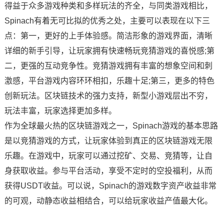
得益于众多游戏种类和多样玩法的齐全，与同类游戏相比，
Spinach有着无可比拟的优秀之处，主要可以表现在以下三
点：第一，更好的上手体验感。简洁形象的游戏界面，清晰
详细的新手引导，让玩家拥有快速畅玩竞猜游戏的喜悦感;第
二，更强的互动竞争性。竞猜游戏拥有丰富的想象空间和刺
激感，平台游戏内容环环相扣，乐趣十足;第三，更多的特色
创新玩法。区块链技术的强力支持，新型小游戏层出不穷，
玩法丰富，玩家选择更加多样。
作为全球最火热的区块链游戏之一，Spinach游戏的基本思路
是以竞猜游戏的方式，让玩家体验到真正的区块链游戏无限
乐趣。在游戏中，玩家可以通过挖矿、交易、竞猜等，让自
身获取收益。参与平台活动，享受不定时的空投福利，从而
获得USDT收益。可以说，Spinach的游戏数字资产收益非常
的可观，动静态收益相结合，可以给玩家收益产值最大化。