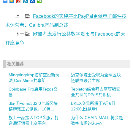
上一篇:
Facebook的天秤座比PayPal更像电子邮件技
术运营者：Calibra产品副总裁
下一篇:
欧盟考虑发行公共数字货币与Facebook的天
秤座竞争
相关推荐
Mingningdrop挖矿空投新玩
迈克尔院士受聘为全球区块
法,CoinMiner共享矿...
链联盟联合主席
Coinbase Pro启用Tezos交
Tepleton结合拜占庭容错安
易
全共识的DPoS共识机...
d庞氏Fomo3d2.0全新区块
BKEX交易所将于9月6日
链游戏正式倒数，10月...
12:00上线UIN
族上一品接入TOP金服，打
为什么 CHAIN MALL 将会是
造通证消费电商平台
数字市场的未来?