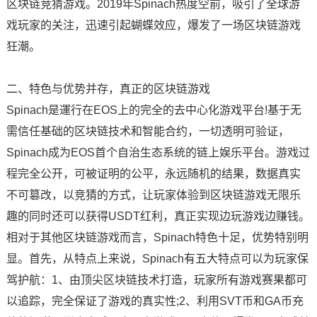
区块链竞猜游戏。2019年Spinach热度空前，吸引了全球游
戏玩家的关注，迅速引起蝴蝶效应，爆发了一场区块链游戏
狂潮。
二、特色与优势并存，真正的区块链游戏
Spinach是運行在EOS上的完全的去中心化游戏平台!基于无
需信任基础的区块链技术和智能合约，一切透明可验证，
Spinach成为EOS首个自治生态系统的链上娱乐平台。游戏过
程完全公开，可被证明的公平，永远随机的结果，数据真实
不可篡改，以竞猜的方式，让玩家体验到区块链游戏无限乐
趣的同时还可以获得USDT红利，真正实现边玩游戏边赚钱。
相对于其他区块链游戏而言，Spinach特色十足，优势特别明
显。首先，从特点上来说，Spinach有五大特点可以为玩家保
驾护航：1、由顶尖区块链技术打造，玩家所有游戏赛果都可
以追踪，完全保证了游戏的真实性;2、利用SVT币和GA币充