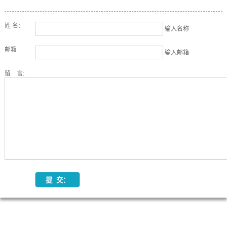
姓 名：
输入名称
邮箱
输入邮箱
留 言: