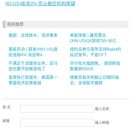
(IQ.US)收涨3% 否认做空机构质疑
相关推荐
姜超：全球放水，泡沫重来
美股快报 | 鑫苑置业
(XIN.US)Q4营收为9.06亿...
美股异动 | 蔚来(NIO.US)盘
纽约证券交易所支持Bakkt的
前涨超4% 消息称4...
延迟发布，不是CFT...
不满足于流媒体业务，亚马
华尔街大幅抛售， 道琼斯指
逊也要开始做游戏了
数暴跌650点
首席执行官报告：美国第一
随着贸易关税截止日期的临
季度经济前景疲弱
近，全球股市暴跌
姓 名：
输入名称
邮箱
输入邮箱