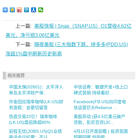
上一篇:
美股快报 | Snap（SNAP.US）Q1营收4.62亿
美元，净亏损3.06亿美元
下一篇:
隔夜美股 |三大指数下跌，拼多多(PDD.US)
涨超1%盘中刷新历史新高
相关推荐
中国太保(02601)：太平洋人
中信证券：敏捷开发+线上口
寿及太平洋财产保...
碑式营销 持续看好...
中金回应瑞幸咖啡(LK.US)财
Facebook(FB.US)向印度电
务造假：会密切留意
信运营巨头Reliance ...
伪造交易22亿！瑞幸咖啡
美股异动 |获4.5亿美元破产
(LK.US)盘前跌超80%
贷款，彭尼百货(JC...
前程无忧(JOBS.US)Q1业绩
4月15日开盘前瞻 | 投资氛围
电话会议纪要：不认...
短期回暖 恒指能...