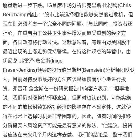
崩盘后进一步下跌。IG首席市场分析师克里斯·比彻姆(Chris
Beuchamp)指出：“股市此前选择相信能够安然度过危机，但
现在则必须考虑一个完全不同的问题。”与此同时，投资者还
担心，在重启由于公共卫生事件爆发而遭受重创的经济方
面，各国政府将行动过快。这就意味着，有理由对美国股市
最近出现的上涨走势保持警惕。在持这种观点的阵营中，由
伊尼戈·弗雷泽-詹金斯(Inigo
Fraser-Jenkins)领导的投行伯恩斯坦(Bernstein)分析师团队认
为，目前对待股市最好的方法应该是缓慢而小心地进行投
资。弗雷泽-詹金斯在一份研究报告中向客户表示：“坦率地
说，我们仍对涨势持怀疑态度，但同时也认识到，可能实施
的不同的放松封锁策略对经济的影响存在不确定性，这就使
得在战术上选择时机是非常困难的。因此，随着时间的推移
分阶段买入风险资产可能是最有意义的做法。”他建议，投资
者应该在未来几个月内这样去做。“我们的结论是，鉴于我们