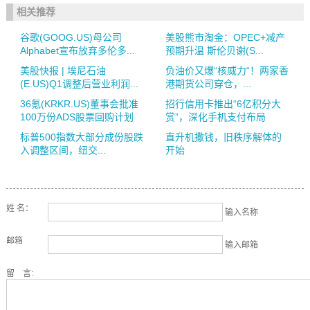
相关推荐
谷歌(GOOG.US)母公司
美股熊市淘金：OPEC+减产
Alphabet宣布放弃多伦多...
预期升温 斯伦贝谢(S...
美股快报 | 埃尼石油
负油价又爆“核威力“！两家香
(E.US)Q1调整后营业利润...
港期货公司穿仓，...
36氪(KRKR.US)董事会批准
招行信用卡推出“6亿积分大
100万份ADS股票回购计划
赏”，深化手机支付布局
标普500指数大部分成份股跌
直升机撒钱，旧秩序解体的
入调整区间，纽交...
开始
姓 名：
输入名称
邮箱
输入邮箱
留 言: