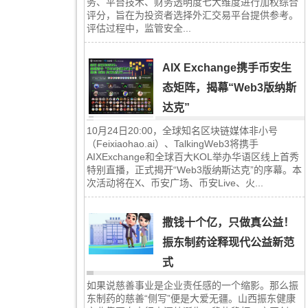
务、平台技术、财务透明度七大维度进行加权综合
评分，旨在为投资者选择外汇交易平台提供参考。
评估过程中，监管安全...
AIX Exchange携手币安生
态矩阵，揭幕“Web3版纳斯
达克”
10月24日20:00，全球知名区块链媒体非小号
（Feixiaohao.ai）、TalkingWeb3将携手
AIXExchange和全球百大KOL举办华语区线上首秀
特别直播，正式揭开“Web3版纳斯达克”的序幕。本
次活动将在X、币安广场、币安Live、火...
撒钱十个亿，只做真公益！
振东制药诠释现代公益新范
式
如果说慈善事业是企业责任感的一个缩影。那么振
东制药的慈善“侧写”便是大爱无疆。山西振东健康