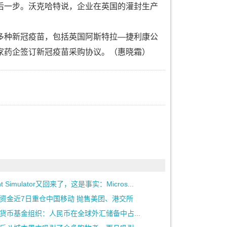
一步。沃克哈特说，企业在英国的灌封生产
种新冠疫苗，包括英国阿斯特拉—捷利康公
家药企签订新冠疫苗采购协议。（惠晓霜）
ght Simulator又回来了，这是事实：Micros...
资金近7日重仓中国移动 抛售美团、港交所
货币基金组织：人民币在全球外汇储备中占...