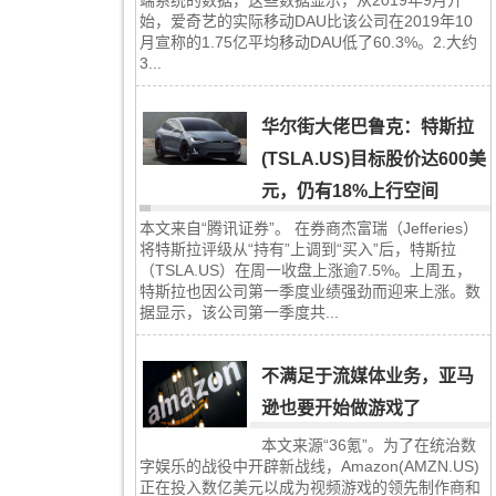
端系统的数据，这些数据显示，从2019年9月开
始，爱奇艺的实际移动DAU比该公司在2019年10
月宣称的1.75亿平均移动DAU低了60.3%。2.大约
3...
华尔街大佬巴鲁克：特斯拉
(TSLA.US)目标股价达600美
元，仍有18%上行空间
本文来自“腾讯证券”。 在券商杰富瑞（Jefferies）
将特斯拉评级从“持有”上调到“买入”后，特斯拉
（TSLA.US）在周一收盘上涨逾7.5%。上周五，
特斯拉也因公司第一季度业绩强劲而迎来上涨。数
据显示，该公司第一季度共...
不满足于流媒体业务，亚马
逊也要开始做游戏了
本文来源“36氪”。为了在统治数
字娱乐的战役中开辟新战线，Amazon(AMZN.US)
正在投入数亿美元以成为视频游戏的领先制作商和