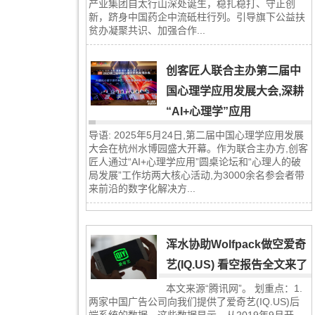
产业集团自太行山深处诞生，稳扎稳打、守正创
新，跻身中国药企中流砥柱行列。引导旗下公益扶
贫办凝聚共识、加强合作...
创客匠人联合主办第二届中
国心理学应用发展大会,深耕
“AI+心理学”应用
导语: 2025年5月24日,第二届中国心理学应用发展
大会在杭州水博园盛大开幕。作为联合主办方,创客
匠人通过“AI+心理学应用”圆桌论坛和“心理人的破
局发展”工作坊两大核心活动,为3000余名参会者带
来前沿的数字化解决方...
浑水协助Wolfpack做空爱奇
艺(IQ.US) 看空报告全文来了
本文来源“腾讯网”。 划重点：1.
两家中国广告公司向我们提供了爱奇艺(IQ.US)后