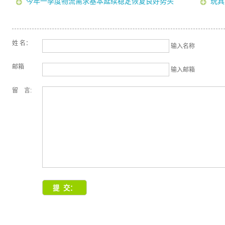
今年一季度物流需求基本延续稳定恢复良好势头
玩具
姓 名：
输入名称
邮箱
输入邮箱
留 言: