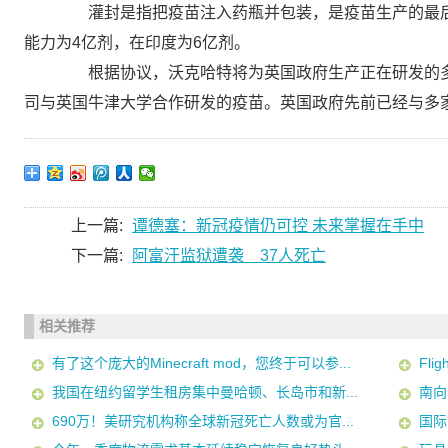
灌封是指把疫苗注入药瓶并包装，是疫苗生产的最后
能力为4亿剂，在印度为6亿剂。
根据协议，沃克哈特将为英国政府生产正在研发的多
司与英国牛津大学合作研发的疫苗。英国政府先前已经与多
上一篇:
谭德塞：新冠疫情仍可控 未来掌握在手中
下一篇:
阿富汗监狱遭袭 37人死亡
相关推荐
有了这个庞大的Minecraft mod，您终于可以参...
Fli
我国在纽约留学生租房集中曼哈顿、长岛市和新...
南向
690万！美研究机构称全球新冠死亡人数或为官...
国际