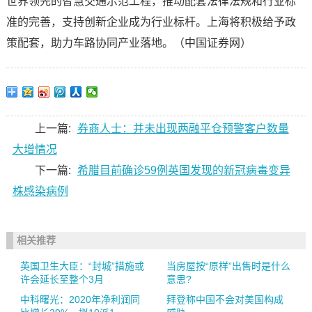
世界领先的智慧交通示范工程，推动配套法律法规和行业标
准的完善，支持创新企业成为行业标杆。上海将积极给予政
策配套，助力车路协同产业落地。（中国证券网）
上一篇:
券商人士：并未出现两融平仓预警客户数量
大增情况
下一篇:
希腊目前确诊59例英国发现的新冠病毒变异
株感染病例
相关推荐
英国卫生大臣：“封城”措施或
当房屋按“原样”出售时是什么
许会延长至整个3月
意思?
中科曙光：2020年净利润同
拜登称中国不会对美国构成