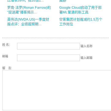
比增长39%，拟10派1...
威胁
罗南·法罗(Ronan Farrow)的
Google Cloud启动了用于部
“捉迷藏”播客揭示...
署ML管道的新工具
英伟达(NVDA.US)一季度财
空客集团计划裁减约1.5万个
报点评：业绩超预期...
工作岗位
姓 名：
输入名称
邮箱
输入邮箱
留 言: