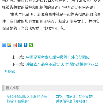
相矛盾。菲律宾外长洛钦13日发推特称：“为什么法官可以选
择被告想做的辩护和能提供的证词？”中方对此有何评论？
“事实早已证明，孟晚舟事件就是一起彻头彻尾的政治事
件。我们敦促加方立即纠正错误，释放孟晚舟女士，并切实
保证她的正当合法权益。”赵立坚回应。
上一篇:
中国是否考虑从缅甸撤侨？外交部回应
下一篇:
​冲锋衣产品名不副实 天津消协对相关企业公
开约谈
相关推荐
多险种保费收入下滑 险企负
ZFX山海证券：就业疲软！
债端“卧薪尝胆”
美联储降息信号明确！