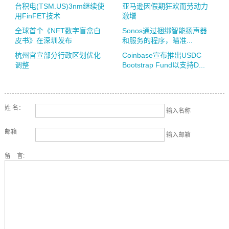
台积电(TSM.US)3nm继续使
亚马逊因假期狂欢而劳动力
用FinFET技术
激增
全球首个《NFT数字盲盒白
Sonos通过捆绑智能扬声器
皮书》在深圳发布
和服务的程序，瞄准...
杭州官宣部分行政区划优化
Coinbase宣布推出USDC
调整
Bootstrap Fund以支持D...
姓 名：
输入名称
邮箱
输入邮箱
留 言: