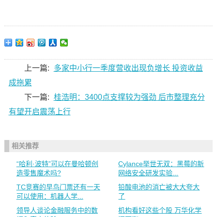
上一篇:
多家中小行一季度营收出现负增长 投资收益
成拖累
下一篇:
桂浩明：3400点支撑较为强劲 后市整理充分
有望开启震荡上行
相关推荐
“哈利·波特”可以在曼哈顿创
Cylance举世无双：黑莓的新
造零售魔术吗?
网络安全研发实验...
TC竞赛的早鸟门票还有一天
铅酸电池的消亡被大大夸大
可以使用：机器人学...
了
领导人谈论金融服务中的数
机构看好这些个股 万华化学