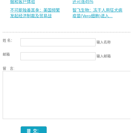
据和客户体验
还可涨45%
不可能独善其身：美国频繁
智飞生物：冻干人用狂犬病
发起经济制裁及贸易战
疫苗(Vero细胞)进入...
姓 名：
输入名称
邮箱
输入邮箱
留 言: