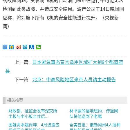
线故障问题。受影响飞机的自动油门系统在运行中可能无法
检测到此类故障，并造成安全隐患。波音公司于14日晚间回
应称，将对旗下所有飞机的安全性能进行提升。（央视新
闻）
上一篇:
日本紧急事态宣言适用区域扩大到9个都道府
县
下一篇:
北京：中高风险地区来京人员请主动报告
相关推荐
财政部、证监会发布深交所
林书豪的福地纽约：传篮网
主板与中小板合并后...
队将他送到了老鹰
国雄资本姚尚坤：4月选股应
全美首批：俄勒冈州4人接种