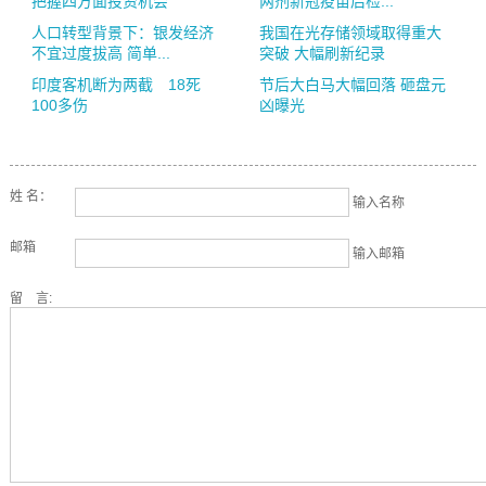
把握四方面投资机会
两剂新冠疫苗后检...
人口转型背景下：银发经济
我国在光存储领域取得重大
不宜过度拔高 简单...
突破 大幅刷新纪录
印度客机断为两截 18死
节后大白马大幅回落 砸盘元
100多伤
凶曝光
姓 名：
输入名称
邮箱
输入邮箱
留 言: