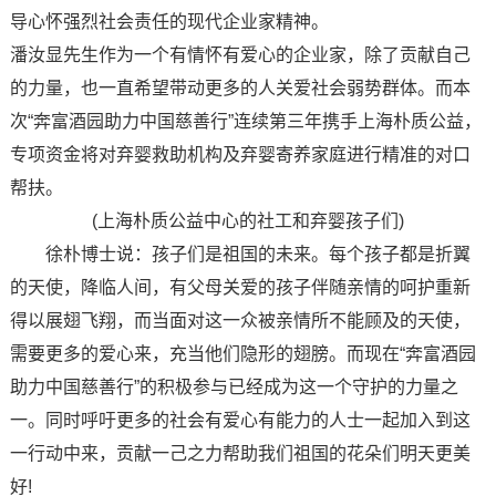
导心怀强烈社会责任的现代企业家精神。
潘汝显先生作为一个有情怀有爱心的企业家，除了贡献自己
的力量，也一直希望带动更多的人关爱社会弱势群体。而本
次“奔富酒园助力中国慈善行”连续第三年携手上海朴质公益，
专项资金将对弃婴救助机构及弃婴寄养家庭进行精准的对口
帮扶。
(上海朴质公益中心的社工和弃婴孩子们)
徐朴博士说：孩子们是祖国的未来。每个孩子都是折翼
的天使，降临人间，有父母关爱的孩子伴随亲情的呵护重新
得以展翅飞翔，而当面对这一众被亲情所不能顾及的天使，
需要更多的爱心来，充当他们隐形的翅膀。而现在“奔富酒园
助力中国慈善行”的积极参与已经成为这一个守护的力量之
一。同时呼吁更多的社会有爱心有能力的人士一起加入到这
一行动中来，贡献一己之力帮助我们祖国的花朵们明天更美
好!