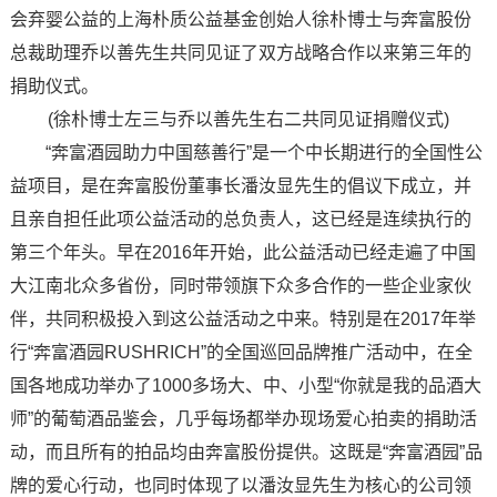
会弃婴公益的上海朴质公益基金创始人徐朴博士与奔富股份
总裁助理乔以善先生共同见证了双方战略合作以来第三年的
捐助仪式。
(徐朴博士左三与乔以善先生右二共同见证捐赠仪式)
“奔富酒园助力中国慈善行”是一个中长期进行的全国性公
益项目，是在奔富股份董事长潘汝显先生的倡议下成立，并
且亲自担任此项公益活动的总负责人，这已经是连续执行的
第三个年头。早在2016年开始，此公益活动已经走遍了中国
大江南北众多省份，同时带领旗下众多合作的一些企业家伙
伴，共同积极投入到这公益活动之中来。特别是在2017年举
行“奔富酒园RUSHRICH”的全国巡回品牌推广活动中，在全
国各地成功举办了1000多场大、中、小型“你就是我的品酒大
师”的葡萄酒品鉴会，几乎每场都举办现场爱心拍卖的捐助活
动，而且所有的拍品均由奔富股份提供。这既是“奔富酒园”品
牌的爱心行动，也同时体现了以潘汝显先生为核心的公司领