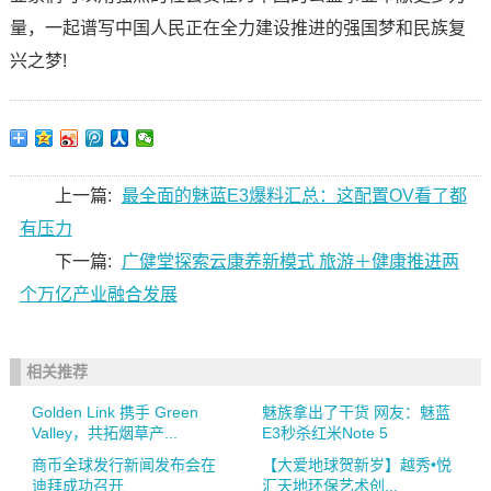
量，一起谱写中国人民正在全力建设推进的强国梦和民族复
兴之梦!
上一篇:
最全面的魅蓝E3爆料汇总：这配置OV看了都
有压力
下一篇:
广健堂探索云康养新模式 旅游＋健康推进两
个万亿产业融合发展
相关推荐
Golden Link 携手 Green
魅族拿出了干货 网友：魅蓝
Valley，共拓烟草产...
E3秒杀红米Note 5
商币全球发行新闻发布会在
【大爱地球贺新岁】越秀•悦
迪拜成功召开
汇天地环保艺术创...