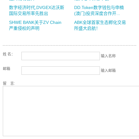
数字经济时代,DVGEX达沃斯
DD.Token数字钱包与申楠
国际交易所率先胜出
(澳门)投资深度合作开...
SHWE BANK关于ZV Chain
ABK全球首家生态孵化交易
严重侵权的声明
所盛大启航！
姓 名：
输入名称
邮箱
输入邮箱
留 言: