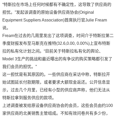
“特斯拉在市场上任何时候都有不确定性，这导致了供应商的
担忧。”发起该调查的原始设备供应商协会(Original
Equipment Suppliers Association)首席执行官Julie Fream
说。
Fream在过去的几周里发出了这项调查，时间介于特斯拉第二
季度财报发布至马斯克在推特(32.6,0.00, 0.00%)上宣布特斯
拉的私有化计划之间。“目前关于特斯拉私有化的舆论、
Model 3生产的挑战和最近曝出的有争议的购买策略都引发了
我们会员的担忧。”
这一担忧是有其原因的。一些供应商在采访中称，特斯拉开
始试图延长付款期限，或者要求大额现金返还。公开信息显
示，过去几个月里，已经有小型的供应商声称，他们无法从
特斯拉拿到服务供应的款项。
上述调查被发给原设备供应商协会的会员，这些会员由约100
家供应商的北美销售主管组成。不知有效问卷共有多少份，