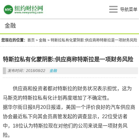
导航菜单
金融
您现在的位置：
首页
>
金融
>
特斯拉私有化蒙阴影:供应商称特斯拉是一项财务风险
特斯拉私有化蒙阴影:供应商称特斯拉是一项财务风险
发布时间：2018/08/22
金融
供应商和投资者都对特斯拉的财务状况表示担忧，这为
马斯克的特斯拉私有化计划再度增加了不确定性。
据华尔街日报8月20日报道，美国一个评价良好的汽车供应商
协会最近私下向其会员高管发起的调查显示，22位受访者
中，18位认为特斯拉现在对他们的公司来说是一项财务风
险。