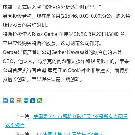
成熟，正式纳入我们的估值分析还为时尚早。”
另有投资者称，现在是苹果(215.46, 0.00, 0.00%)公司购入特
斯拉股票的最好时机。
特斯拉投资人Ross Gerber在接受CNBC 8月20日访问时称，
苹果应该购买特斯拉股票，这对两家公司都好。
Gerber是资产管理公司Gerber Kawasaki的联合创始人兼
CEO，他认为，马斯克的问题都是操作和规模化上的，苹果
公司首席执行官蒂姆·库克(Tim Cook)对此非常擅长。而特斯
拉擅长创新，苹果现在急需长期创新。
上一篇:
美国最长牛市即将打破纪录?不是所有人同意
这个观点
下一篇:
111 集团赴美上市意筹集2亿美元