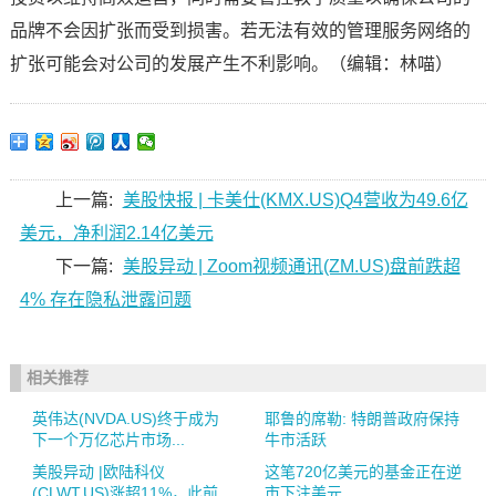
品牌不会因扩张而受到损害。若无法有效的管理服务网络的
扩张可能会对公司的发展产生不利影响。（编辑：林喵）
上一篇:
美股快报 | 卡美仕(KMX.US)Q4营收为49.6亿
美元，净利润2.14亿美元
下一篇:
美股异动 | Zoom视频通讯(ZM.US)盘前跌超
4% 存在隐私泄露问题
相关推荐
英伟达(NVDA.US)终于成为
耶鲁的席勒: 特朗普政府保持
下一个万亿芯片市场...
牛市活跃
美股异动 |欧陆科仪
这笔720亿美元的基金正在逆
(CLWT.US)涨超11%，此前
市下注美元