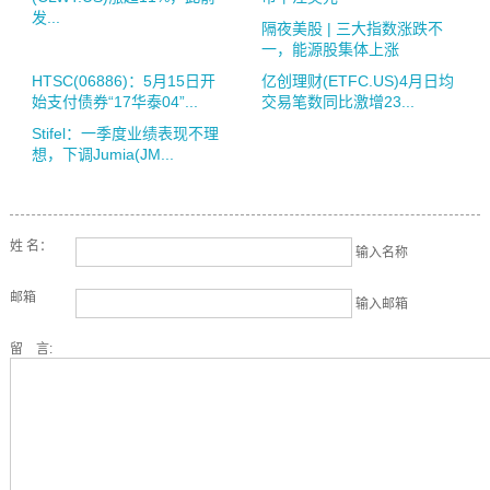
发...
隔夜美股 | 三大指数涨跌不
一，能源股集体上涨
HTSC(06886)：5月15日开
亿创理财(ETFC.US)4月日均
始支付债券“17华泰04”...
交易笔数同比激增23...
Stifel：一季度业绩表现不理
想，下调Jumia(JM...
姓 名：
输入名称
邮箱
输入邮箱
留 言: