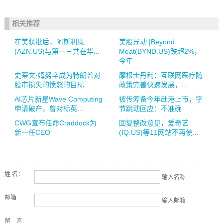
相关推荐
在美获批后，阿斯利康
美股异动 |Beyond
(AZN.US)与第一三共在华...
Meat(BYND.US)跌超2%，
今年...
史蒂文·姆努辛成为特朗普对
摩根士丹利：互联网医疗随
股市损失的愤怒的目标
政策完善快速发展，...
AI芯片新星Wave Computing
被传筹备今年赴港上市，字
申请破产，曾对标英...
节跳动回应：不准确
CWG宣布任命Craddock为
回复整改意见，爱奇艺
新一任CEO
(IQ.US)等11网站不再使...
姓 名：
输入名称
邮箱
输入邮箱
留 言: