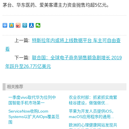
茅台、华东医药、爱美客遭主力资金抛售均超5亿元。
上一篇:
特斯拉年内或将上线数据平台 车主可自由查
看
下一篇:
联合国：全球电子商务销售额急剧增长 2019
年跃升至26.7万亿美元
相关推荐
一季度vivo取代华为位列中
农业农村部：抓紧抓实南繁
国智能手机市场第一
硅谷建设，做强做优...
ServiceNow收购Loom
苹果为开发人员提供iOS，
Systems以扩大AIOps覆盖范
macOS应用程序的通用...
围
欧洲的心理健康网站发现共