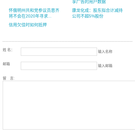
享广告的用户数据
怀俄明州共和党参议员恩齐
康龙化成：股东拟合计减持
将不会在2020年寻求...
公司不超5%股份
信用欠佳时如何抵押
姓 名：
输入名称
邮箱
输入邮箱
留 言: