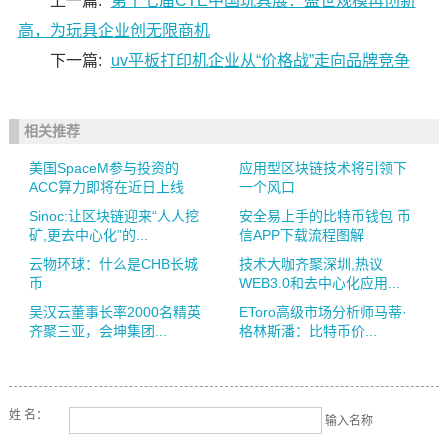
上一篇:
第十七届CTE中国玩具展：盛世规模再创新
高，为玩具企业创无限商机
下一篇:
uv平板打印机企业从“价格战”走向品牌竞争
相关推荐
美国SpaceM参与投资的
应用型区块链技术将引领下
ACC算力即将在近日上线
一个风口
Sinoc:让区块链迎来“人人挖
安全易上手的比特币钱包 币
矿,更去中心化”的...
信APP下载流程图解
云物环球：什么是CHB长城
技术大咖齐聚深圳,热议
币
WEB3.0和去中心化应用...
吴汉云董事长率2000名精英
EToro高级市场分析师马蒂·
齐聚三亚，会坤集团...
格林斯潘：比特币价...
姓 名：
输入名称