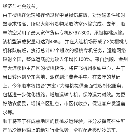
经济与社会效益。
由于樱桃在运输和存储过程中易损伤腐败，对运输条件和时
效要求较高，所以大部分货物采取航空运输完成。去年，顺
丰航空采用了最大宽体货运专机B767-300，承担樱桃运输。
该机型满载货量可达到48吨，并在大连机场形成了3架樱桃专
机梯队航班，执行总计92个班次的樱桃专机任务，运输网络
辐射全国，整体运载能力较去年增长100%。来自旅顺、金州
等大连樱桃主产区的樱桃快件，将直飞杭州枢纽中心，并于
当日转运到华东各地，派送到消费者手中。在去年的基础
上，今年顺丰将结合“方案+”为樱桃提供全面性客制化服务，
包括进一步优化线路，增加运输专机，保障运力时效。为更
好助农便民，增铺产区驻点，市区代收点，保证客户发运需
求等。
顺丰将基于在成熟地区的樱桃发运经验，充分发挥其在生鲜
产品冷链运输上的绝对行业优势，全程配合移动冷笼车、