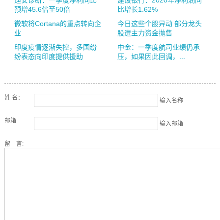
迪安诊断：一季度净利同比
建设银行：2020年净利润同
预增45.6倍至50倍
比增长1.62%
微软将Cortana的重点转向企
今日这些个股异动 部分龙头
业
股遭主力资金抛售
印度疫情逐渐失控，多国纷
中金：一季度航司业绩仍承
纷表态向印度提供援助
压，如果因此回调，...
姓 名：
输入名称
邮箱
输入邮箱
留 言: