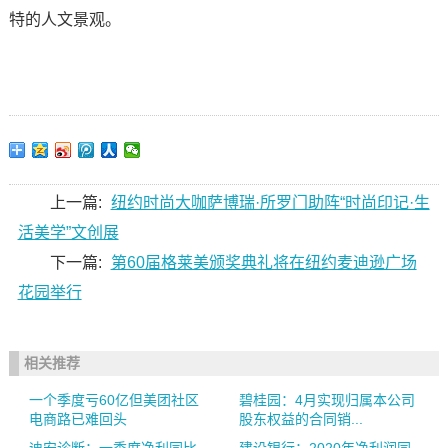
特的人文景观。
上一篇:
纽约时尚大咖萨博瑞·所罗门助阵“时尚印记·生
活美学”文创展
下一篇:
第60届格莱美颁奖典礼将在纽约麦迪逊广场
花园举行
相关推荐
一个季度亏60亿但美团社区
碧桂园：4月实现归属本公司
电商路已难回头
股东权益的合同销...