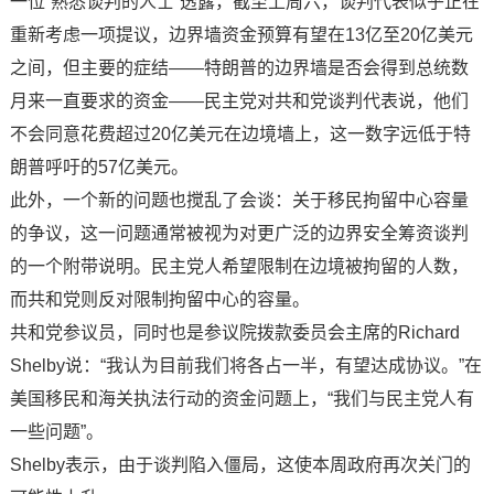
一位“熟悉谈判的人士”透露，截至上周六，谈判代表似乎正在
重新考虑一项提议，边界墙资金预算有望在13亿至20亿美元
之间，但主要的症结——特朗普的边界墙是否会得到总统数
月来一直要求的资金——民主党对共和党谈判代表说，他们
不会同意花费超过20亿美元在边境墙上，这一数字远低于特
朗普呼吁的57亿美元。
此外，一个新的问题也搅乱了会谈：关于移民拘留中心容量
的争议，这一问题通常被视为对更广泛的边界安全筹资谈判
的一个附带说明。民主党人希望限制在边境被拘留的人数，
而共和党则反对限制拘留中心的容量。
共和党参议员，同时也是参议院拨款委员会主席的Richard
Shelby说：“我认为目前我们将各占一半，有望达成协议。”在
美国移民和海关执法行动的资金问题上，“我们与民主党人有
一些问题”。
Shelby表示，由于谈判陷入僵局，这使本周政府再次关门的