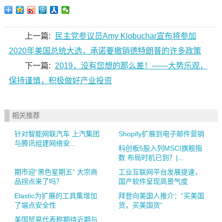
上一篇:
民主党参议员Amy Klobuchar宣布将参加
2020年美国总统大选，承诺要撤销德特朗普的许多政策
下一篇:
2019，没有您想的那么差！——大势乐观，
保持谨慎，积极做好产业投资
相关推荐
针对智能网联汽车 上汽集团
Shopify扩展到电子邮件营销
与腾讯组建网络安...
科创板5股入列MSCI旗舰指
数 布局时机已到？|...
期市迎“黑色星期五” 大宗商
工业互联网平台发展提速，
品拐点来了吗？
国产软件呈现高景气度
Elastic为扩展的工具集增加
拜登向美国人推介：“买美国
了端点安全性
货，买美国货”
美国贸易代表称期待近期与