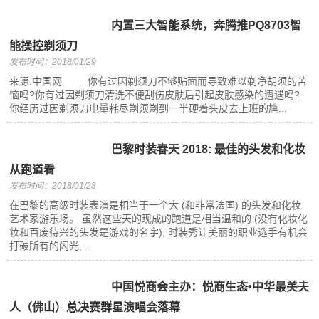
内置三大智能系统，奔腾推PQ8703智
能操控剃须刀
发布时间：2018/01/29
来源:中国网 你有过因剃须刀不够贴面而导致难以剃净胡须的苦
恼吗?你有过因剃须刀清洗不便刮伤皮肤后引起皮肤感染的遭遇吗?
你经历过因剃须刀电量耗尽剃须剃到一半硬着头皮去上班的尴...
巴黎时装春天 2018: 最佳的头发和化妆
从跑道看
发布时间：2018/01/28
在巴黎的高级时装表演是相当于一个大 (和非常法国) 的头发和化妆
艺术家游乐场。 虽然这些天的现成的跑道是相当温和的 (没有化妆化
妆和百废待兴的头发是游戏的名字), 时装秀让美丽的职业选手有机会
打破所有的闪光,...
中国悦商会主办：悦商生态•中华最美夫
人（佛山）总决赛群星演唱会落幕