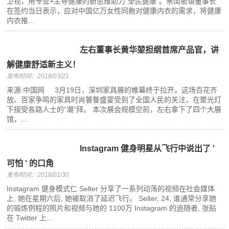
卫视，用专业+主导健康的新思维助力“全民健康”。亲闺密语董事长
在签约当日表示，应对中国亿万女性同胞对健康内衣的需求，将健康
内衣推...
左右董事长黄华堃担纲首席产品官，讲
解健康舒适新主义！
发布时间：2018/03/21
来源:中国网 3月19日，深圳家具展的帷幕终于拉开。这场百花齐
放、百家争鸣的家具时尚饕餮盛宴受到了全国人民的关注，在聚光灯
下接受各路人士的“潮”拜。 本次展会规模空前，左右拿下了四个大展
馆，...
Instagram 健身明星从飞行中说出了 '
可怕 ' 的口角
发布时间：2018/01/30
Instagram 健身模式仁 Selter 分享了一系列动荡的视频在社会媒体
上, 她在星期六后, 她被取消了延迟飞行。 Selter, 24, 谁通常分享她
的锻炼例程的照片和视频与她的 1100万 Instagram 的追随者, 张贴
在 Twitter 上...