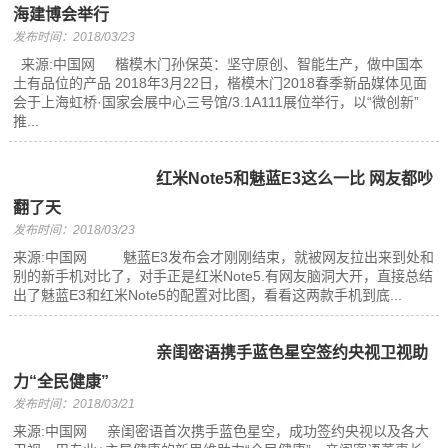
海建博会举行
发布时间：2018/03/23
来源:中国网 楷模木门孙保英：坚守原创、智能生产，做中国本
土有品位的产品 2018年3月22日，楷模木门2018春季新品媒体见面
会于上海虹桥·国家会展中心三号馆/3.1A111展位举行，以“微创新”
推...
红米Note5和魅蓝E3这么一比 网友都吵
翻了天
发布时间：2018/03/23
来源:中国网 魅蓝E3发布会才刚刚结束，就被网友拉出来到处和
别的新手机对比了，对手正是红米Note5.有网友脑洞大开，直接总结
出了魅蓝E3和红米Note5的配置对比图，看看这两款手机到底...
亲闺密语携手蓝色星空签约央视卫视助
力“全民健康”
发布时间：2018/03/21
来源:中国网 亲闺密语首次携手蓝色星空，成功签约央视以及各大