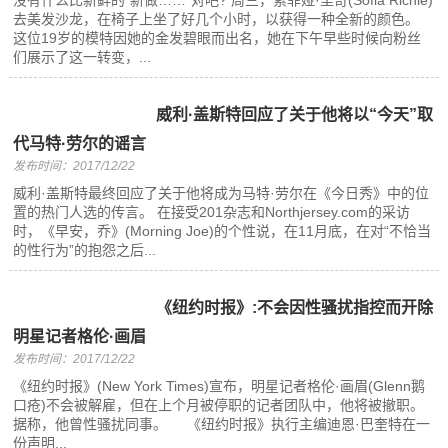
没有什么比新鲜的“新做……”对吧? 周三，索菲娅·里奇(Sofia Richie)
去美发沙龙，在椅子上坐了好几个小时，以获得一种全新的颜色。
这位19岁的模特因她的金发碧眼而出名，她在下午早些时候向粉丝
们展示了这一转变，...
威利·盖斯特回应了关于他将以“今天”取
代马特·劳尔的谣言
发布时间：2017/12/22
威利·盖斯特最终回应了关于他将成为马特·劳尔在《今日秀》中的位
置的热门人选的传言。 在接受201杂志和Northjersey.com的采访
时，《早安，乔》(Morning Joe)的个性说，在11月底，在对“不恰当
的性行为”的抱怨之后...
《纽约时报》:不会因性骚扰指控而开除
明星记者格伦·画眉
发布时间：2017/12/22
《纽约时报》(New York Times)宣布，明星记者格伦·画眉(Glenn鹅
口疮)不会被解雇，但在上个月被停职的记者团队中，他将被撤职。
据称，他曾性骚扰同事。 《纽约时报》执行主编迪恩·巴奎特在一
份声明...