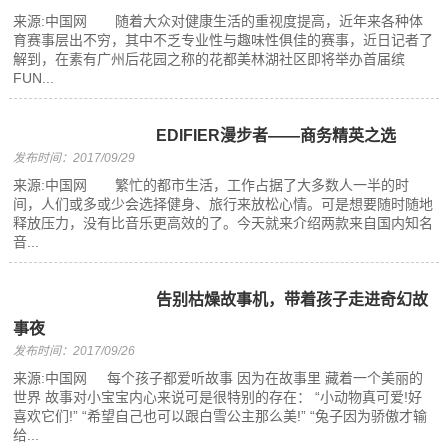
来源:中国网 随着大众对健康生活的重视度提高，近年来各种体
育赛事层出不穷，其中不乏专业性与趣味性俱佳的赛事，近日记者了
解到，在素有广州后花园之称的花都美林湖社区即将举办首届缤
FUN...
EDIFIER漫步者——商务精英之选
发布时间：2017/09/29
来源:中国网 繁忙的都市生活，工作占据了大多数人一半的时
间，人们或多或少会选择健身、旅行来放松心情。可是想要随时随地
释放压力，没有比音乐更高效的了。今天就来介绍两款来自国内知名
音...
告别枯燥故事机，带着孩子走进奇幻故
事夜
发布时间：2017/09/26
来源:中国网 每个孩子都爱听故事 因为在故事里 藏着一个美丽的
世界 故事对小宝宝内心来说可是很特别的存在： “小动物真可爱!好
喜欢它们!” “希望自己也可以跟白雪公主那么美!” “兔子因为骄傲才输
给...