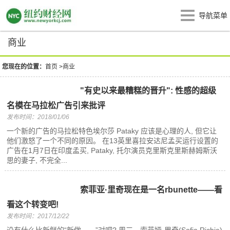
导航菜单
商业
您现在的位置：
首页
>
商业
"有史以来最糟糕的晋升": 性感的超级
名模在马拉松广告引来批评
发布时间：2018/01/06
一个新的广告的马拉松特色埃尔莎 Pataky 应该是心理的人, 但它让
他们激怒了一个不同的原因。 在13英里喜拉安达尼孟买运行设置的
广告在1月7日在印度孟买, Pataky, 托尔演员克里斯克里斯赫姆斯沃
思的妻子, 不完全...
索菲亚·里奇现在是一名rbunette——看
看这个转变吧!
发布时间：2017/12/22