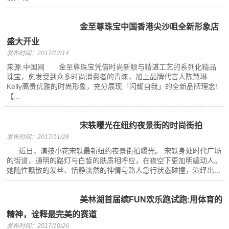
金至尊珠宝中国香港尖沙咀全新形象店
盛大开业
发布时间：2017/12/14
来源:中国网 金至尊珠宝凭借时尚新颖与精湛工艺的系列化精品
珠宝，愈发受到众多时尚消费者的青睐，加上品牌代言人陈慧琳
Kelly高贵优雅的时尚形象，充分展现「闪耀自我」的全新品牌理念!
【...
宋轶曝光在纽约夜景街的时尚街拍
发布时间：2017/11/28
近日，演技小花宋轶最新纽约夜景街拍曝光。 宋轶身处时代广场
的街道，通明的路灯与白皙的肤质相呼应，在夜空下更加明媚动人。
她随性飘散的发丝、恬静淡然的神情与路人急行状态碰撞，演绎出...
美林湖首届缤FUN欢乐跑试跑:用体育的
精神，诠释最完美的赛道
发布时间：2017/10/26