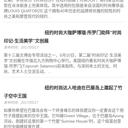
近期，李冰冰为《时尚芭莎》在纽约拍摄了时尚大片，简约摩登的造
型在冰冰姐身上完美体现。其中选用的包袋是来自法国的时尚奢侈品
牌LOUIS QUATORZE.这个拥有40年历史的品牌将优雅的知性的时
尚之美和摩登现代的纽约...
纽约时尚大咖萨博瑞·所罗门助阵“时尚
印记·生活美学”文创展
发布时间：2017/05/17
第十三届文博会专项活动之一，5月10日，第二届“时尚印记·生活美
学”文创展在华强北九方购物中心举行。美国纽约著名时尚大咖萨博
瑞·所罗门(Tziporah Salamon)前来助阵，与深圳本土的文化、时
尚、艺术人士交流互动，...
纽约时尚达人哈迪在巴厘岛上建起了竹
子空中王国
发布时间：2017/05/17
如果你希望在巴厘岛会有一个终身难忘的体验建议你一定要去这个用
竹子搭建起来的空中王国，它叫做Green Village，位于巴厘岛Ayung
河谷。刚建好这里的第一个竹屋“Sunrise House”时，这个极富创意
的空中阁楼就曾在建...