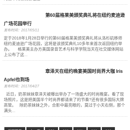
第60届格莱美颁奖典礼将在纽约麦迪逊
广场花园举行
发布时间：2017/05/11
定于2018年1月28日举行的第60届格莱美颁奖典礼将从洛杉矶移师
纽约麦迪逊广场花园，这将是该颁奖典礼10多年来首次返回纽约举
办。 格莱美主办方美国录音艺术与科学学院当天在社交媒体网站
上公布了这...
章泽天在纽约晚宴美国时尚界大咖 Iris
Apfel也到场
发布时间：2017/04/27
近日，奶茶妹妹章泽天被曝出举办了一场盛大的时尚晚宴。看了现
场照片，这是把美国半个时尚界都请来了的节奏?还有很多国际大牌
高管。 除奶茶妹妹之外，合影中最亮眼的，莫过于小天右侧，那个
满头...